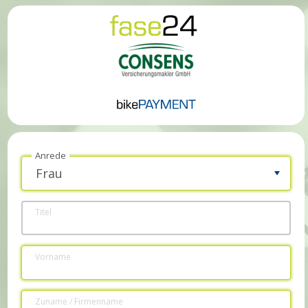
Anrede
Titel
Vorname
Zuname / Firmenname