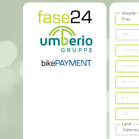
Anrede
Titel
Vorname
Zuname /
Strasse
PLZ
Ort
Land